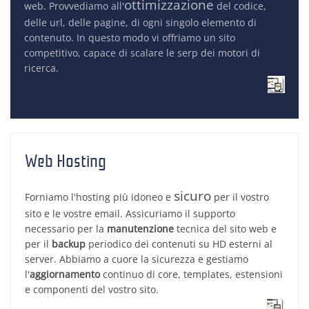
ottimizzazione
web. Provvediamo all'
del codice,
delle url, delle pagine, di ogni singolo elemento di
contenuto. In questo modo vi offriamo un sito
competitivo, capace di scalare le serp dei motori di
ricerca.
Web Hosting
sicuro
Forniamo l'hosting più idoneo e
per il vostro
sito e le vostre email. Assicuriamo il supporto
necessario per la
manutenzione
tecnica del sito web e
per il
backup
periodico dei contenuti su HD esterni al
server. Abbiamo a cuore la sicurezza e gestiamo
l'
aggiornamento
continuo di core, templates, estensioni
e componenti del vostro sito.