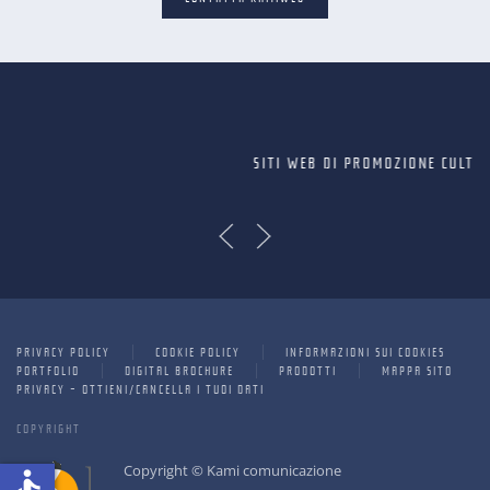
SITI WEB DI PROMOZIONE CULTURALE
PRIVACY POLICY
COOKIE POLICY
INFORMAZIONI SUI COOKIES
PORTFOLIO
DIGITAL BROCHURE
PRODOTTI
MAPPA SITO
PRIVACY - OTTIENI/CANCELLA I TUOI DATI
COPYRIGHT
Copyright © Kami comunicazione
accessible