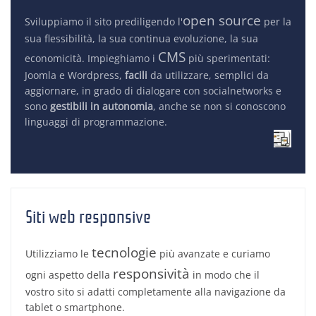
open source
Sviluppiamo il sito prediligendo l'
per la
sua flessibilità, la sua continua evoluzione, la sua
CMS
economicità. Impieghiamo i
più sperimentati:
Joomla e Wordpress,
facili
da utilizzare, semplici da
aggiornare, in grado di dialogare con socialnetworks e
sono
gestibili in autonomia
, anche se non si conoscono
linguaggi di programmazione.
Siti web responsive
tecnologie
Utilizziamo le
più avanzate e curiamo
responsività
ogni aspetto della
in modo che il
vostro sito si adatti completamente alla navigazione da
tablet o smartphone.