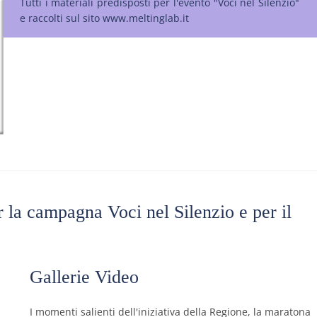
Tutti i materiali predisposti per l'evento "Voci nel Silenzio"
e raccolti sul sito www.meltinglab.it
r la campagna Voci nel Silenzio e per il
Gallerie Video
I momenti salienti dell'iniziativa della Regione, la maratona