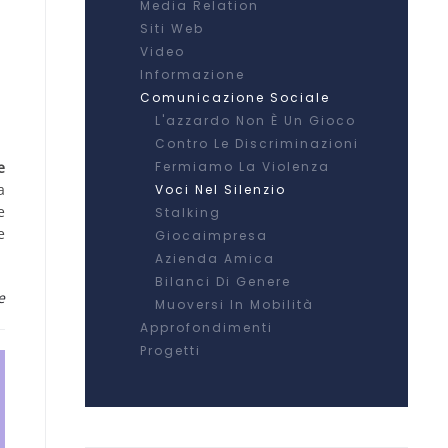
Media Relation
Siti Web
Video
Informazione
Comunicazione Sociale
L'azzardo Non È Un Gioco
Contro Le Discriminazioni
e
Fermiamo La Violenza
a
Voci Nel Silenzio
e
Stalking
e
Giocaimpresa
Azienda Amica
Bilanci Di Genere
e
Muoversi In Mobilità
Approfondimenti
Progetti