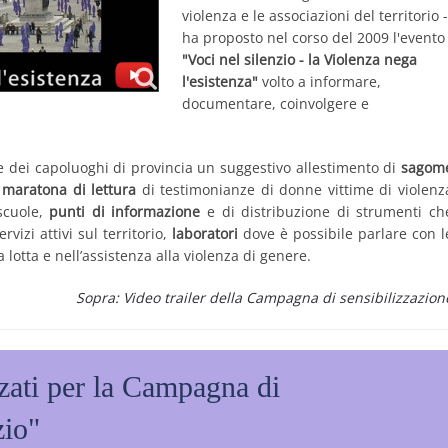
violenza e le associazioni del territorio -
ha proposto nel corso del 2009 l'evento
"Voci nel silenzio - la Violenza nega
l'esistenza"
volto a informare,
documentare, coinvolgere e
ze dei capoluoghi di provincia un suggestivo allestimento di
sagom
a
maratona di lettura
di testimonianze di donne vittime di violenz
 scuole,
punti di informazione
e di distribuzione di strumenti ch
rvizi attivi sul territorio,
laboratori
dove è possibile parlare con l
 lotta e nell’assistenza alla violenza di genere.
Sopra: Video trailer della Campagna di sensibilizzazion
zzati per la Campagna di
nzio"