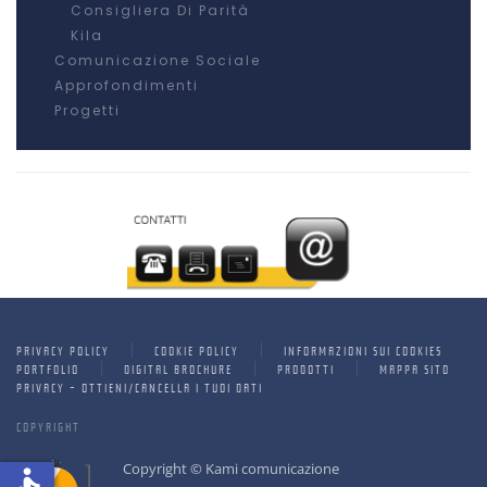
Consigliera Di Parità
Kila
Comunicazione Sociale
Approfondimenti
Progetti
PRIVACY POLICY
COOKIE POLICY
INFORMAZIONI SUI COOKIES
PORTFOLIO
DIGITAL BROCHURE
PRODOTTI
MAPPA SITO
PRIVACY - OTTIENI/CANCELLA I TUOI DATI
COPYRIGHT
Copyright © Kami comunicazione
accessible