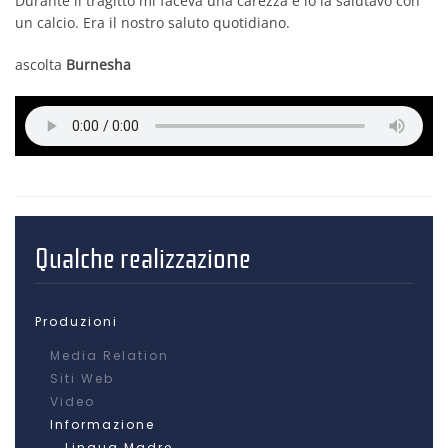
Durante il tragitto mi faceva una carezza e io la salutavo con
un calcio. Era il nostro saluto quotidiano.
ascolta
Burnesha
Qualche realizzazione
Produzioni
Media Relation
Siti Web
Video
Informazione
Lingua Madre